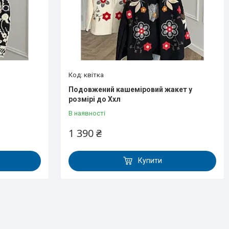
квітка
Подовжений кашеміровий жакет у
розмірі до Ххл
В наявності
1 390 ₴
Купити