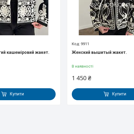
9911
ий кашеміровий жакет.
Женский вышитый жакет.
В наявності
1 450 ₴
Купити
Купити