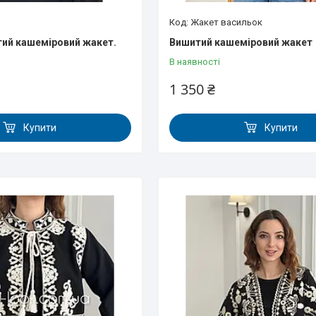
Жакет васильок
ий кашеміровий жакет.
Вишитий кашеміровий жакет
В наявності
1 350 ₴
Купити
Купити