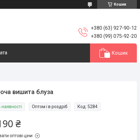
Кошик
+380 (63) 927-90-12
+380 (99) 075-92-20
ата
Кошик
оча вишита блуза
В наявності
Оптом і в роздріб
Код:
5284
190 ₴
зати оптові ціни