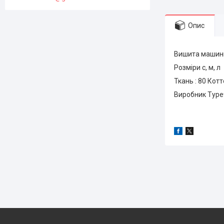
Опис
Вишита машин
Розміри с, м, л
Ткань : 80 Кот
Виробник Тур