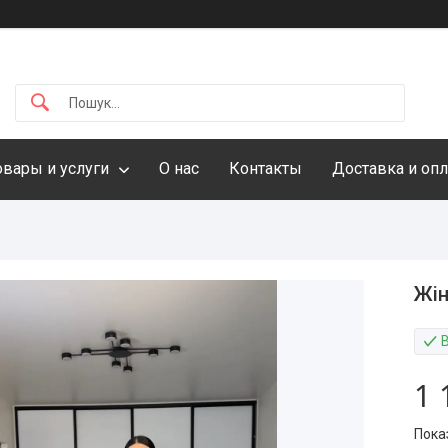
овары и услуги
О нас
Контакты
Доставка и опл
Жін
1 
Пока