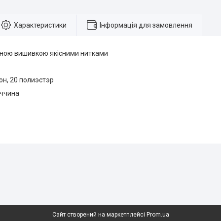
Характеристики
Інформація для замовлення
ною вишивкою якісними нитками
тон, 20 полиэстэр
еччина
Сайт створений на маркетплейсі
Prom.ua