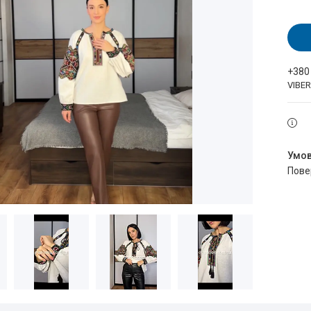
+380
VIBE
пов