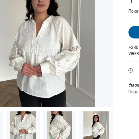
Пока
+380
VIBE
пов