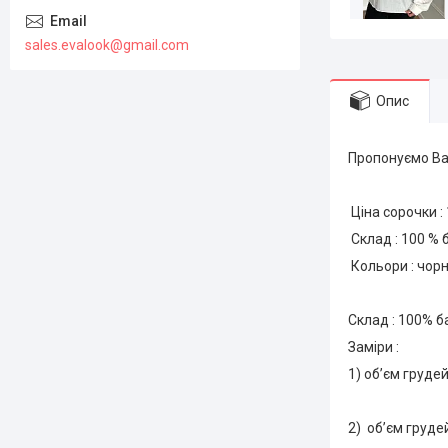
sales.evalook@gmail.com
Опис
Пропонуємо Вам
Ціна сорочки :
Склад : 100 % 
Кольори : чорн
Склад : 100% 
Заміри :
1) об’єм грудей
2) об’єм грудей