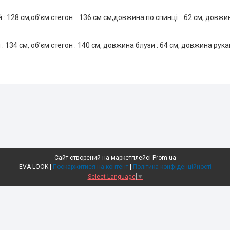
 : 128 см,об’єм стегон : 136 см см,довжина по спинці : 62 см, довжи
 : 134 см, обʼєм стегон : 140 см, довжина блузи : 64 см, довжина рука
Сайт створений на маркетплейсі
Prom.ua
EVA LOOK |
Поскаржитися на контент
|
Політика конфіденційності
Select Language
▼