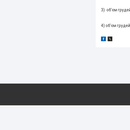
3) об’єм грудей
4) обʼєм грудей