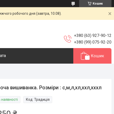
Кошик
жчого робочого дня (завтра, 10.08).
+380 (63) 927-90-12
+380 (99) 075-92-20
ата
Кошик
оча вишиванка. Розміри : с,м,л,хл,ххл,хххл
В наявності
Код:
Традиція
250 ₴