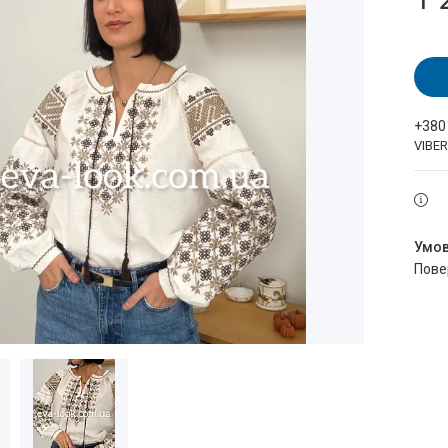
+380
VIBE
пов