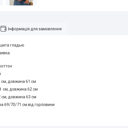
Інформація для замовлення
шита гладью
ивка.
 коттон
л
4 см, довжина 61 см
8 см, довжина 62 см
2 см, довжина 63 см
а 69/70/71 см від горловини