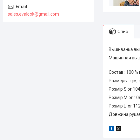
sales.evalook@gmail.com
Опис
Вышиванка вы
Машинная выш
Состав : 100 %
Размеры : с,м, 
Розмір S ог 10
Розмір М ог 10
Розмір L ог 11
Довжина рукав