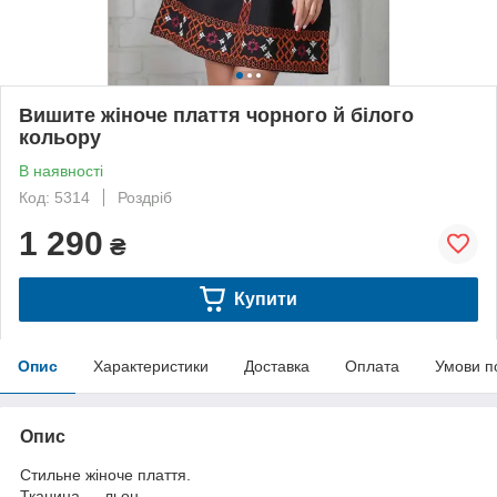
Вишите жіноче плаття чорного й білого
кольору
В наявності
Код: 5314
Роздріб
1 290
₴
Купити
Опис
Характеристики
Доставка
Оплата
Умови п
Опис
Стильне жіноче плаття.
Тканина — льон