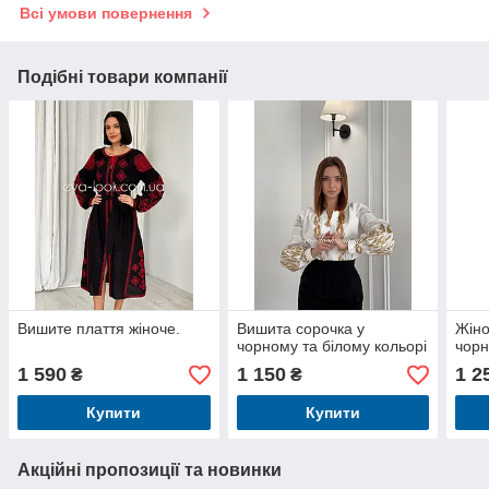
Всі умови повернення
Подібні товари компанії
Вишите плаття жіноче.
Вишита сорочка у
Жіно
чорному та білому кольорі
чорн
1 590
1 150
1 2
₴
₴
Купити
Купити
Акційні пропозиції та новинки