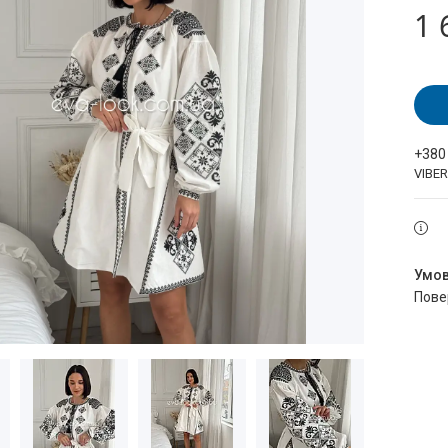
1 
+380
VIBE
пов