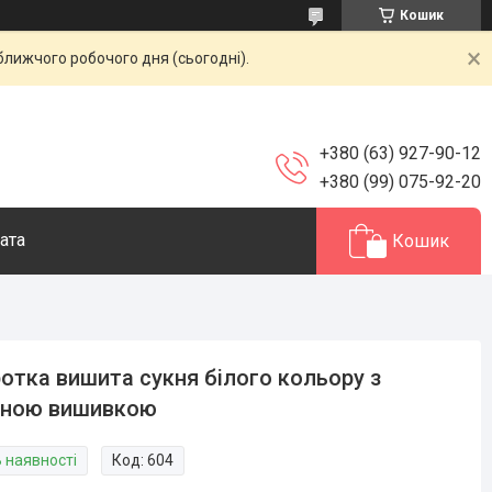
Кошик
ближчого робочого дня (сьогодні).
+380 (63) 927-90-12
+380 (99) 075-92-20
ата
Кошик
отка вишита сукня білого кольору з
рною вишивкою
В наявності
Код:
604