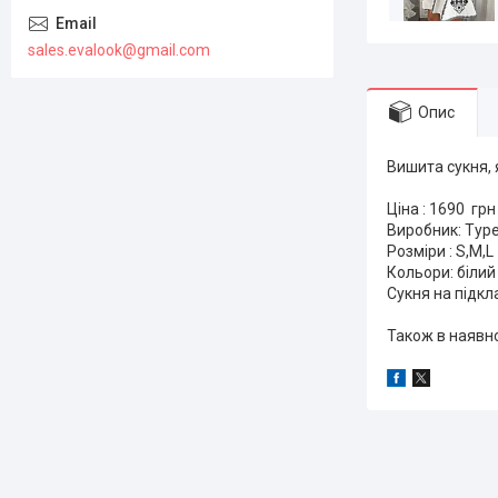
sales.evalook@gmail.com
Опис
Вишита сукня,
Ціна : 1690 грн
Виробник: Тур
Розміри : S,M,L
Кольори: білий
Сукня на підкл
Також в наявн