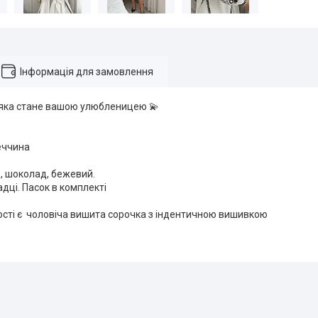
Інформація для замовлення
 яка стане вашою улюбленицею 💫
еччина
 , шоколад, бежевий.
адці. Пасок в комплекті
ості є чоловіча вишита сорочка з індентичною вишивкою