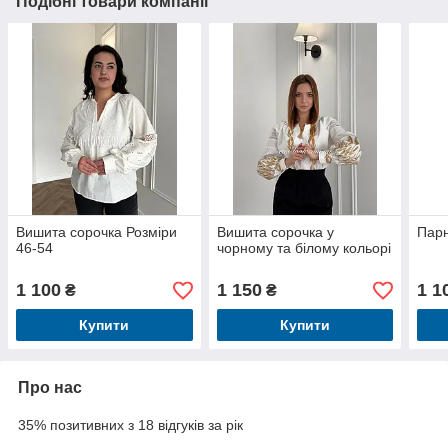
Подібні товари компанії
Вишита сорочка Розміри
Вишита сорочка у
Парн
46-54
чорному та білому кольорі
1 100
1 150
1 1
₴
₴
Купити
Купити
Про нас
35% позитивних з 18 відгуків за рік