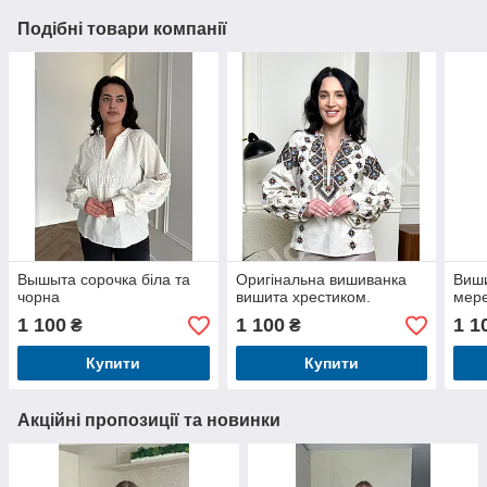
Подібні товари компанії
Вышыта сорочка біла та
Оригінальна вишиванка
Виши
чорна
вишита хрестиком.
мер
1 100
1 100
1 1
₴
₴
Купити
Купити
Акційні пропозиції та новинки