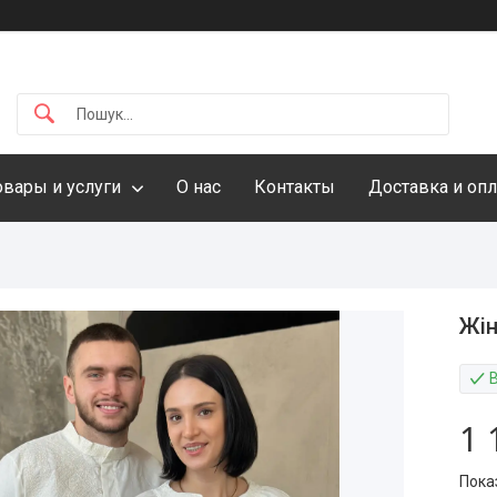
овары и услуги
О нас
Контакты
Доставка и опл
Жін
1 
Пока