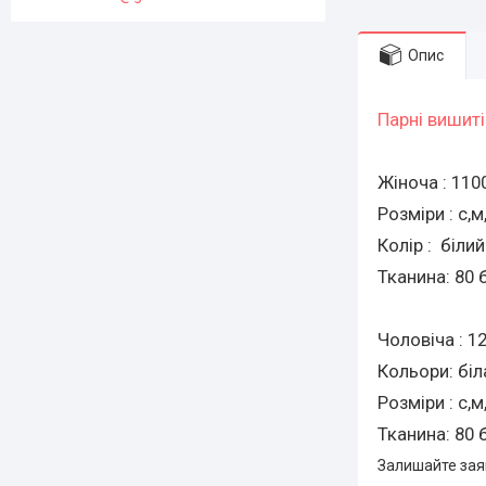
Опис
Парні вишит
Жіноча : 110
Розміри : с,м,
Колір : біли
Тканина: 80 
Чоловіча : 1
Кольори: бі
Розміри : с,м
Тканина: 80 
Залишайте зая