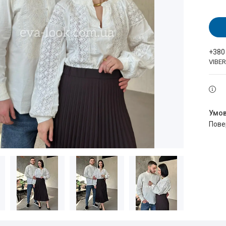
+380
VIBE
пов