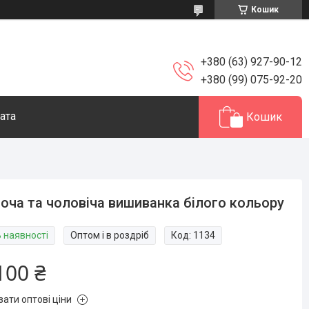
Кошик
+380 (63) 927-90-12
+380 (99) 075-92-20
ата
Кошик
оча та чоловіча вишиванка білого кольору
В наявності
Оптом і в роздріб
Код:
1134
100 ₴
зати оптові ціни