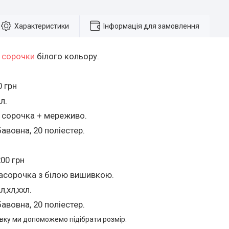
Характеристики
Інформація для замовлення
і сорочки
білого кольору.
0 грн
л.
й сорочка + мереживо.
бавовна, 20 поліестер.
200 грн
ласорочка з білою вишивкою.
,л,хл,ххл.
бавовна, 20 поліестер.
вку ми допоможемо підібрати розмір.