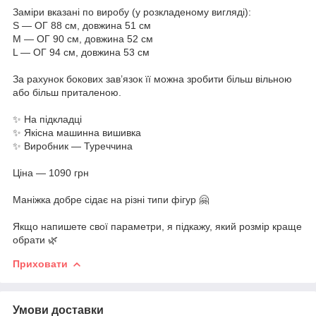
Заміри вказані по виробу (у розкладеному вигляді):
S — ОГ 88 см, довжина 51 см
M — ОГ 90 см, довжина 52 см
L — ОГ 94 см, довжина 53 см
За рахунок бокових зав’язок її можна зробити більш вільною
або більш приталеною.
✨ На підкладці
✨ Якісна машинна вишивка
✨ Виробник — Туреччина
Ціна — 1090 грн
Маніжка добре сідає на різні типи фігур 🤗
Якщо напишете свої параметри, я підкажу, який розмір краще
обрати 🌿
Приховати
Умови доставки