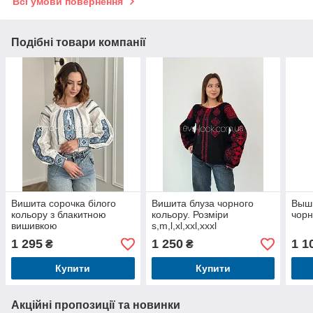
Всі умови повернення
Подібні товари компанії
Вишита сорочка білого
Вишита блуза чорного
Вышы
кольору з блакитною
кольору. Розміри
чор
вишивкою
s,m,l,xl,xxl,xxxl
1 295
1 250
1 1
₴
₴
Купити
Купити
Акційні пропозиції та новинки